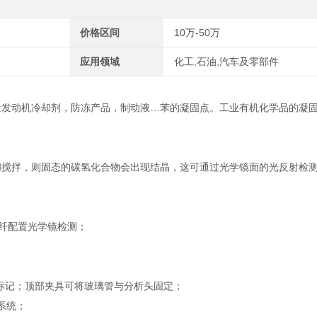
价格区间
10万-50万
应用领域
化工,石油,汽车及零部件
以测量发动机冷却剂，防冻产品，制动液…苯的凝固点。工业有机化学品的凝
和搅拌，则固态的碳氢化合物会出现结晶，这可通过光学镜面的光反射检
光纤配置光学镜检测；
液位标记；顶部夹具可将玻璃管与分析头固定；
系统；