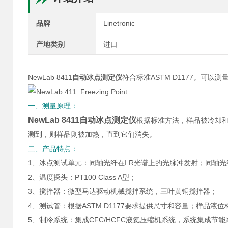
品牌
Linetronic
产地类别
进口
NewLab 8411
自动冰点测定仪
符合标准ASTM D1177。可
一、测量原理：
NewLab 8411
自动冰点测定仪
根据标准方法，样品被冷却
测到，则样品则被加热，直到它们消失。
二、产品特点：
1、冰点测试单元：同轴光纤在I.R光谱上的光脉冲发射；同轴
2、温度探头：PT100 Class A型；
3、搅拌器：微型马达驱动机械搅拌系统，三叶黄铜搅拌器；
4、测试管：根据ASTM D1177要求提供尺寸和容量；样品
5、制冷系统：集成CFC/HCFC液氦压缩机系统，系统集成节能