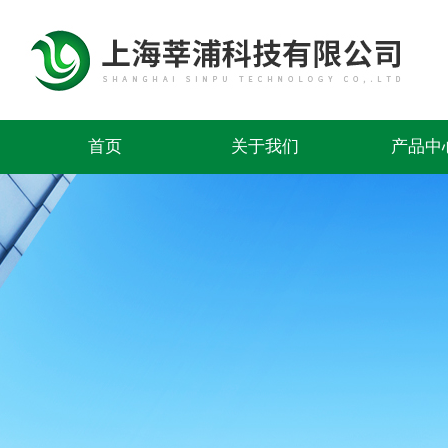
首页
关于我们
产品中