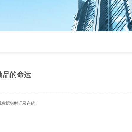
油品的命运
实现数据实时记录存储！