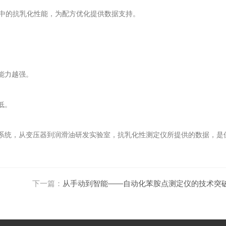
中的抗乳化性能，为配方优化提供数据支持。
能力越强。
低。
系统，从变压器到润滑油研发实验室，抗乳化性测定仪所提供的数据，是
下一篇：
从手动到智能——自动化苯胺点测定仪的技术突