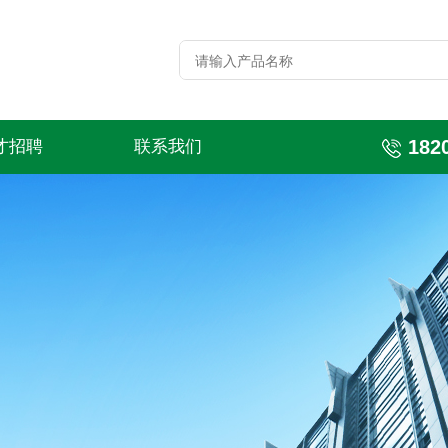
182
才招聘
联系我们