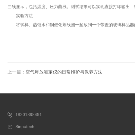
曲线显示，包括温度、压力曲线。测试结果可以实现直接打印输出，或通过U
实验方法：
将试样、蒸馏水和铜催化剂线圈一起放到一个带盖的玻璃样品器内，然后
上一篇：
空气释放测定仪的日常维护与保养方法
18201898491
Sinputech