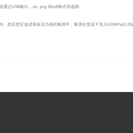
SB输出，xls, png 和pdf格式供选择。
把它放进装有压力表的氧弹中。氧弹在室温下充入620KPa(6.2Bar