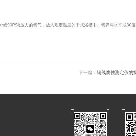
或90PSI)压力的氧气，放入规定温度的干式浴槽中。氧弹与水平成30
下一篇：
铜线腐蚀测定仪的